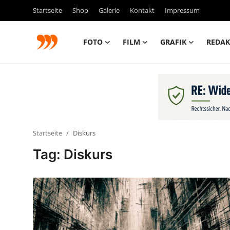
Startseite
Shop
Galerie
Kontakt
Impressum
FOTO
FILM
GRAFIK
REDAK
FOTO
FILM
Galerie
Startseite
Diskurs
GRAFIK
Tag: Diskurs
Redaktion
Beiträge
Vorproduktion