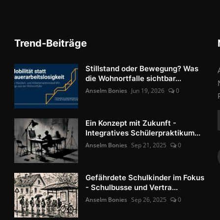
Trend-Beiträge
Stillstand oder Bewegung? Was
die Wohnortfalle sichtbar...
Anselm Bonies
Jun 19, 2026
0
Ein Konzept mit Zukunft -
Integratives Schülerpraktikum...
Anselm Bonies
Sep 21, 2025
0
Gefährdete Schulkinder im Fokus
- Schulbusse und Vertra...
Anselm Bonies
Sep 26, 2025
0