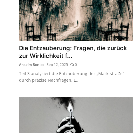
Die Entzauberung: Fragen, die zurück
zur Wirklichkeit f...
Anselm Bonies
Sep 12, 2025
0
Teil 3 analysiert die Entzauberung der „Marktstraße“
durch präzise Nachfragen. E...