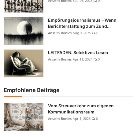
Anselm Bonies
Sep 26, 2025
0
Empörungsjournalismus – Wenn
Berichterstattung zum Zund...
Anselm Bonies
Aug 9, 2025
0
LEITFADEN: Selektives Lesen
Anselm Bonies
Apr 11, 2024
0
Empfohlene Beiträge
Vom Streuverkehr zum eigenen
Kommunikationsraum
Anselm Bonies
Apr 1, 2026
0