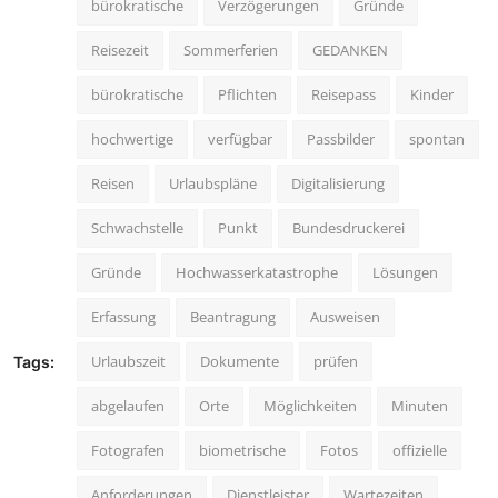
bürokratische
Verzögerungen
Gründe
Reisezeit
Sommerferien
GEDANKEN
bürokratische
Pflichten
Reisepass
Kinder
hochwertige
verfügbar
Passbilder
spontan
Reisen
Urlaubspläne
Digitalisierung
Schwachstelle
Punkt
Bundesdruckerei
Gründe
Hochwasserkatastrophe
Lösungen
Erfassung
Beantragung
Ausweisen
Urlaubszeit
Dokumente
prüfen
Tags:
abgelaufen
Orte
Möglichkeiten
Minuten
Fotografen
biometrische
Fotos
offizielle
Anforderungen
Dienstleister
Wartezeiten