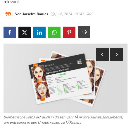
relevant.
Von
Anselm Bonies
Jul 8, 2024 - 20:43
0
Biometrische Fotos â€“ auch in diesem Jahr fÃ¼r Ihre Ausweisdokumente,
um entspannt in den Urlaub reisen zu kÃ¶nnen.