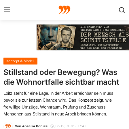
FOTO
FILM
Konzept & Modell
Galerie
Stillstand oder Bewegung? Was
GRAFIK
die Wohnortfalle sichtbar macht
Loitz steht für eine Lage, in der Arbeit erreichbar sein muss,
Redaktion
bevor sie zur letzten Chance wird. Das Konzept zeigt, wie
freiwillige Umzüge, Wohnraum, Prüfung und Zuschuss
Beiträge
Menschen aus Stillstand in neue Arbeit bringen können.
Vorproduktion
Von
Anselm Bonies
Jun 19, 2026 - 17:41