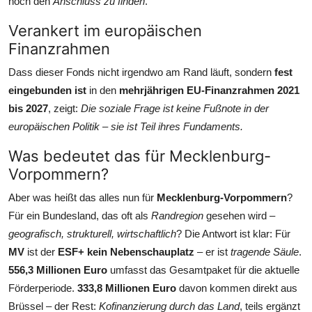
noch den
Anschluss zu finden
.
Verankert im europäischen
Finanzrahmen
Dass dieser Fonds nicht irgendwo am Rand läuft, sondern
fest
eingebunden ist
in den
mehrjährigen EU-Finanzrahmen 2021
bis 2027
, zeigt:
Die soziale Frage ist keine Fußnote in der
europäischen Politik – sie ist Teil ihres Fundaments.
Was bedeutet das für Mecklenburg-
Vorpommern?
Aber was heißt das alles nun für
Mecklenburg-Vorpommern
?
Für ein Bundesland, das oft als
Randregion
gesehen wird –
geografisch, strukturell, wirtschaftlich
? Die Antwort ist klar: Für
MV
ist der
ESF+ kein Nebenschauplatz
– er ist
tragende Säule
.
556,3 Millionen Euro
umfasst das Gesamtpaket für die aktuelle
Förderperiode.
333,8 Millionen Euro
davon kommen direkt aus
Brüssel – der Rest:
Kofinanzierung durch das Land
, teils ergänzt