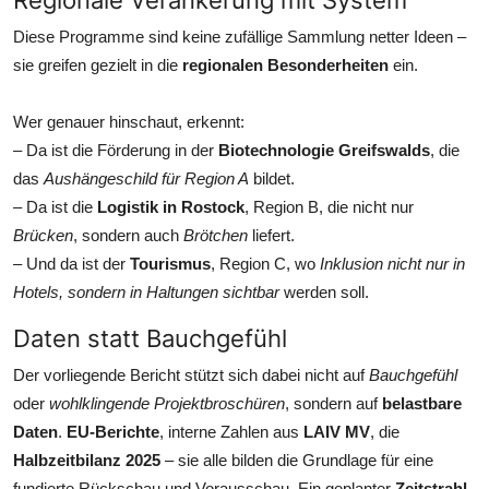
Diese Programme sind keine zufällige Sammlung netter Ideen –
sie greifen gezielt in die
regionalen Besonderheiten
ein.
Wer genauer hinschaut, erkennt:
– Da ist die Förderung in der
Biotechnologie Greifswalds
, die
das
Aushängeschild für Region A
bildet.
– Da ist die
Logistik in Rostock
, Region B, die nicht nur
Brücken
, sondern auch
Brötchen
liefert.
– Und da ist der
Tourismus
, Region C, wo
Inklusion nicht nur in
Hotels, sondern in Haltungen sichtbar
werden soll.
Daten statt Bauchgefühl
Der vorliegende Bericht stützt sich dabei nicht auf
Bauchgefühl
oder
wohlklingende Projektbroschüren
, sondern auf
belastbare
Daten
.
EU-Berichte
, interne Zahlen aus
LAIV MV
, die
Halbzeitbilanz 2025
– sie alle bilden die Grundlage für eine
fundierte Rückschau und Vorausschau. Ein geplanter
Zeitstrahl