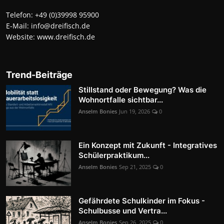
Telefon:
+49 (0)39998 95900
E-Mail:
info@dreifisch.de
Website:
www.dreifisch.de
Trend-Beiträge
Stillstand oder Bewegung? Was die
Wohnortfalle sichtbar...
Anselm Bonies
Jun 19, 2026
0
Ein Konzept mit Zukunft - Integratives
Schülerpraktikum...
Anselm Bonies
Sep 21, 2025
0
Gefährdete Schulkinder im Fokus -
Schulbusse und Vertra...
Anselm Bonies
Sep 26, 2025
0