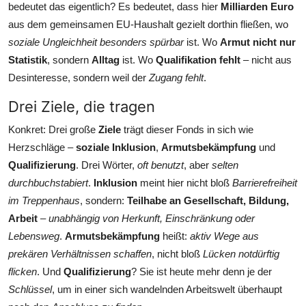
bedeutet das eigentlich? Es bedeutet, dass hier
Milliarden Euro
aus dem gemeinsamen EU-Haushalt gezielt dorthin fließen, wo
soziale Ungleichheit besonders spürbar
ist. Wo
Armut nicht nur
Statistik
, sondern
Alltag
ist. Wo
Qualifikation fehlt
– nicht aus
Desinteresse, sondern weil der
Zugang fehlt
.
Drei Ziele, die tragen
Konkret: Drei große
Ziele
trägt dieser Fonds in sich wie
Herzschläge –
soziale Inklusion
,
Armutsbekämpfung
und
Qualifizierung
. Drei Wörter,
oft benutzt
, aber
selten
durchbuchstabiert
.
Inklusion
meint hier nicht bloß
Barrierefreiheit
im Treppenhaus
, sondern:
Teilhabe an Gesellschaft, Bildung,
Arbeit
–
unabhängig von Herkunft, Einschränkung oder
Lebensweg
.
Armutsbekämpfung
heißt:
aktiv Wege aus
prekären Verhältnissen schaffen
, nicht bloß
Lücken notdürftig
flicken
. Und
Qualifizierung
? Sie ist heute mehr denn je der
Schlüssel
, um in einer sich wandelnden Arbeitswelt überhaupt