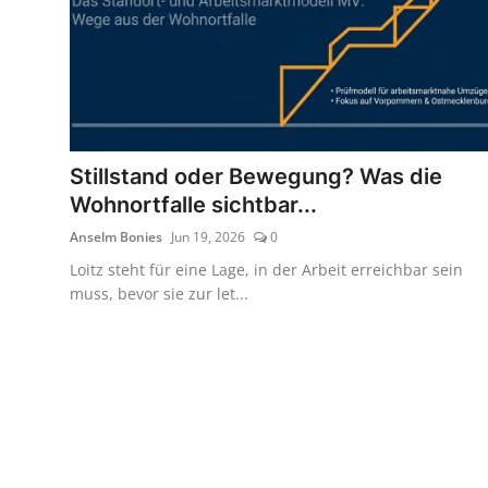
Stillstand oder Bewegung? Was die
Wohnortfalle sichtbar...
Anselm Bonies
Jun 19, 2026
0
Loitz steht für eine Lage, in der Arbeit erreichbar sein
muss, bevor sie zur let...