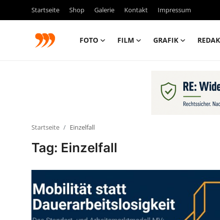
Startseite
Shop
Galerie
Kontakt
Impressum
FOTO
FILM
GRAFIK
REDAK
FOTO
FILM
Galerie
Startseite
Einzelfall
GRAFIK
Tag: Einzelfall
Redaktion
Beiträge
Vorproduktion