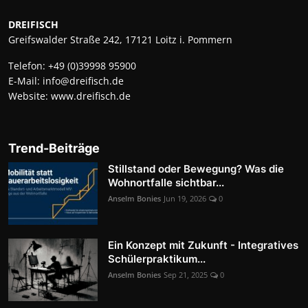
DREIFISCH
Greifswalder Straße 242, 17121 Loitz i. Pommern
Telefon:
+49 (0)39998 95900
E-Mail:
info@dreifisch.de
Website:
www.dreifisch.de
Trend-Beiträge
Stillstand oder Bewegung? Was die
Wohnortfalle sichtbar...
Anselm Bonies
Jun 19, 2026
0
Ein Konzept mit Zukunft - Integratives
Schülerpraktikum...
Anselm Bonies
Sep 21, 2025
0