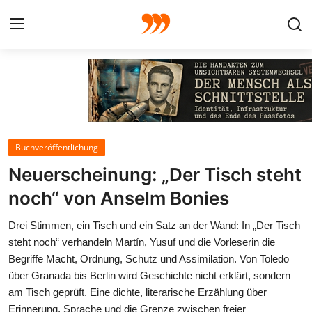
FOTO
FILM
Buchveröffentlichung
Galerie
Neuerscheinung: „Der Tisch steht
GRAFIK
noch“ von Anselm Bonies
Drei Stimmen, ein Tisch und ein Satz an der Wand: In „Der Tisch
Redaktion
steht noch“ verhandeln Martín, Yusuf und die Vorleserin die
Begriffe Macht, Ordnung, Schutz und Assimilation. Von Toledo
Beiträge
über Granada bis Berlin wird Geschichte nicht erklärt, sondern
am Tisch geprüft. Eine dichte, literarische Erzählung über
Vorproduktion
Erinnerung, Sprache und die Grenze zwischen freier