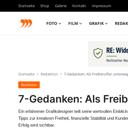
Startseite
Shop
Galerie
Kontakt
Impressum
FOTO
FILM
GRAFIK
REDAK
FOTO
FILM
Galerie
Startseite
Redaktion
7-Gedanken: Als Freiberufler unterwe
GRAFIK
Redaktion
Redaktion
7-Gedanken: Als Freib
Beiträge
Ein erfahrener Grafikdesigner teilt seine wertvollen Einblic
Tipps zur kreativen Freiheit, finanzielle Stabilität und Kunde
Vorproduktion
Erfolg wird sichtbar.