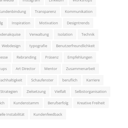
al Media
Instagram
LinkedIn
Workshops
Kundenbindung
Transparenz
Kommunikation
lg
Inspiration
Motivation
Designtrends
ndenakquise
Verwaltung
Isolation
Technik
Webdesign
typografie
Benutzerfreundlichkeit
zesse
Rebranding
Präsenz
Empfehlungen
tups
Art Director
Mentor
Zusammenarbeit
achhaltigkeit
Schaufenster
beruflich
Karriere
Strategien
Zielsetzung
Vielfalt
Selbstorganisation
ich
Kundenstamm
Berufserfolg
Kreative Freiheit
lle Instabilität
Kundenfeedback