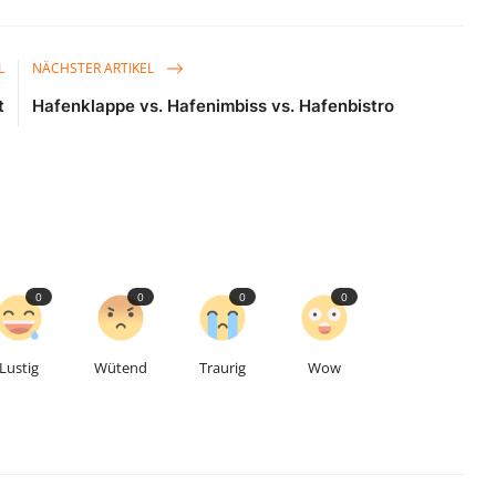
L
NÄCHSTER ARTIKEL
t
Hafenklappe vs. Hafenimbiss vs. Hafenbistro
0
0
0
0
Lustig
Wütend
Traurig
Wow