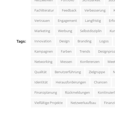
Netzwerken
Portfolio
Sichtbarkeit
Soci
Fachliteratur
Feedback
Verbesserung
Vertrauen
Engagement
Langfristig
Erfo
Marketing
Werbung
Selbstdisziplin
Ku
Innovation
Design
Branding
Logos
Tags:
Kampagnen
Farben
Trends
Designpro
Networking
Messen
Konferenzen
Mee
Qualität
Benutzerführung
Zielgruppe
N
Identität
Herausforderungen
Chancen
Finanzplanung
Rückmeldungen
Kontinuierl
Vielfältige Projekte
Netzwerkaufbau
Finanzie