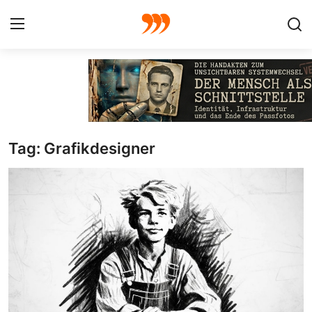
FOTO
FILM
Tag: Grafikdesigner
Galerie
GRAFIK
Redaktion
Beiträge
Vorproduktion