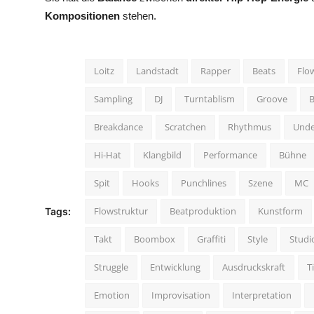
Kompositionen
stehen.
Loitz
Landstadt
Rapper
Beats
Flo
Sampling
DJ
Turntablism
Groove
Breakdance
Scratchen
Rhythmus
Unde
Hi-Hat
Klangbild
Performance
Bühne
Spit
Hooks
Punchlines
Szene
MC
Flowstruktur
Beatproduktion
Kunstform
Tags:
Takt
Boombox
Graffiti
Style
Studi
Struggle
Entwicklung
Ausdruckskraft
T
Emotion
Improvisation
Interpretation