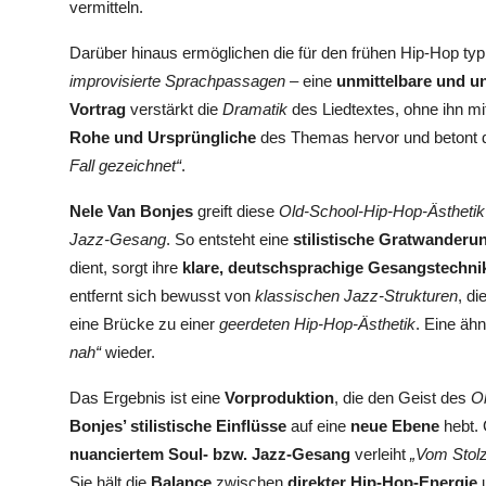
vermitteln.
Darüber hinaus ermöglichen die für den frühen Hip-Hop ty
improvisierte Sprachpassagen
– eine
unmittelbare und un
Vortrag
verstärkt die
Dramatik
des Liedtextes, ohne ihn m
Rohe und Ursprüngliche
des Themas hervor und betont 
Fall gezeichnet“
.
Nele Van Bonjes
greift diese
Old-School-Hip-Hop-Ästhetik
Jazz-Gesang
. So entsteht eine
stilistische Gratwanderu
dient, sorgt ihre
klare, deutschsprachige Gesangstechni
entfernt sich bewusst von
klassischen Jazz-Strukturen
, d
eine Brücke zu einer
geerdeten Hip-Hop-Ästhetik
. Eine ähn
nah“
wieder.
Das Ergebnis ist eine
Vorproduktion
, die den Geist des
O
Bonjes’ stilistische Einflüsse
auf eine
neue Ebene
hebt. 
nuanciertem Soul- bzw. Jazz-Gesang
verleiht
„Vom Stolz
Sie hält die
Balance
zwischen
direkter Hip-Hop-Energie