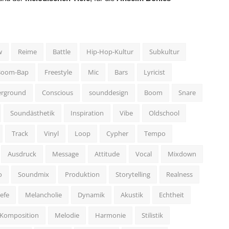
w
Reime
Battle
Hip-Hop-Kultur
Subkultur
Boom-Bap
Freestyle
Mic
Bars
Lyricist
rground
Conscious
sounddesign
Boom
Snare
Soundästhetik
Inspiration
Vibe
Oldschool
Track
Vinyl
Loop
Cypher
Tempo
Ausdruck
Message
Attitude
Vocal
Mixdown
o
Soundmix
Produktion
Storytelling
Realness
iefe
Melancholie
Dynamik
Akustik
Echtheit
Komposition
Melodie
Harmonie
Stilistik