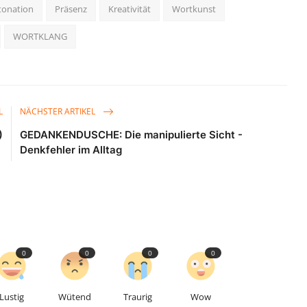
tonation
Präsenz
Kreativität
Wortkunst
WORTKLANG
L
NÄCHSTER ARTIKEL
)
GEDANKENDUSCHE: Die manipulierte Sicht -
Denkfehler im Alltag
0
0
0
0
Lustig
Wütend
Traurig
Wow