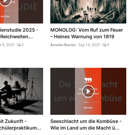
enstudie 2025 -
MONOLOG: Vom Ruf zum Feuer
 Reichweiten...
– Heines Warnung von 1819
t 9, 2025
0
Anselm Bonies
Sep 14, 2025
0
it Zukunft -
Seeschlacht um die Kombüse -
chülerpraktikum...
Wie im Land um die Macht ü...