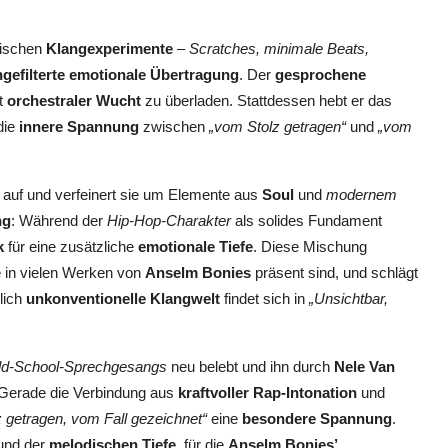
pischen
Klangexperimente
–
Scratches, minimale Beats,
gefilterte emotionale Übertragung
. Der
gesprochene
it
orchestraler Wucht
zu überladen. Stattdessen hebt er das
die
innere Spannung
zwischen
„vom Stolz getragen“
und
„vom
auf und verfeinert sie um Elemente aus
Soul
und
modernem
ng
: Während der
Hip-Hop-Charakter
als solides Fundament
k
für eine zusätzliche
emotionale Tiefe
. Diese Mischung
ie in vielen Werken von
Anselm Bonies
präsent sind, und schlägt
lich
unkonventionelle Klangwelt
findet sich in
„Unsichtbar,
ld-School-Sprechgesangs
neu belebt und ihn durch
Nele Van
Gerade die Verbindung aus
kraftvoller Rap-Intonation
und
 getragen, vom Fall gezeichnet“
eine
besondere Spannung
.
und der
melodischen Tiefe
, für die
Anselm Bonies’