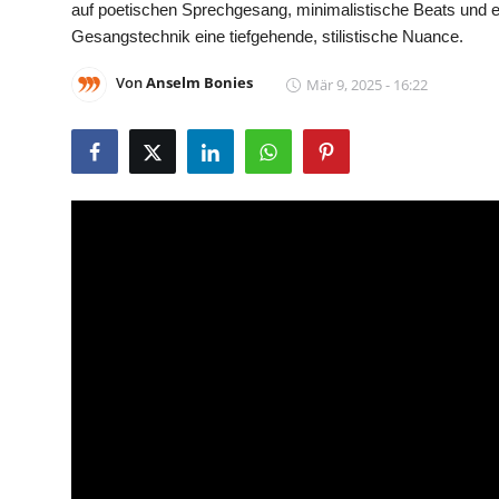
auf poetischen Sprechgesang, minimalistische Beats und em
Gesangstechnik eine tiefgehende, stilistische Nuance.
Von
Anselm Bonies
Mär 9, 2025 - 16:22