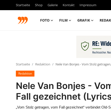
Startseite
Shop
Galerie
Kontakt
Impressum
FOTO
FILM
GRAFIK
REDAK
FOTO
FILM
Galerie
Startseite
Redaktion
Nele Van Bonjes - Vom Stolz getragen,
GRAFIK
Redaktion
Redaktion
Nele Van Bonjes - Vo
Beiträge
Fall gezeichnet (Lyric
Vorproduktion
„Vom Stolz getragen, vom Fall gezeichnet“ verbindet Old-