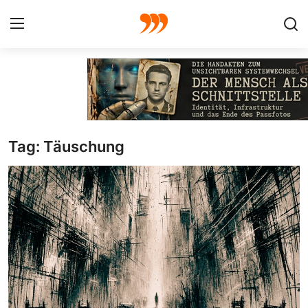
FOTO
FILM
Tag: Täuschung
Galerie
GRAFIK
Redaktion
Beiträge
Vorproduktion