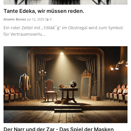
Tante Edeka, wir müssen reden.
Anselm Bonies
Jul 12, 2025
0
Ein roter Zettel mit „100â€¯g“ im Obstregal wird zum Symbol:
für Vertrauensverlu...
Der Narr und der Zar - Das Spiel der Masken