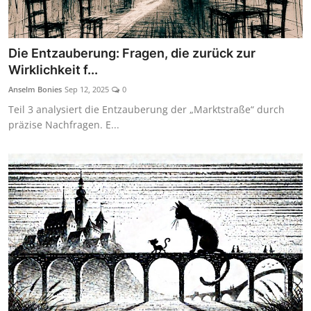
Die Entzauberung: Fragen, die zurück zur
Wirklichkeit f...
Anselm Bonies
Sep 12, 2025
0
Teil 3 analysiert die Entzauberung der „Marktstraße“ durch
präzise Nachfragen. E...