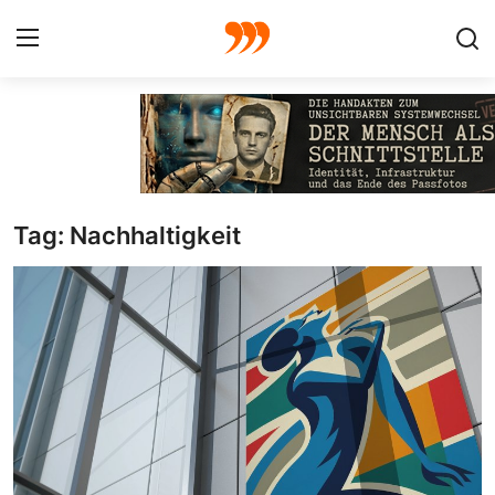
FOTO
FILM
Tag: Nachhaltigkeit
Galerie
GRAFIK
Redaktion
Beiträge
Vorproduktion