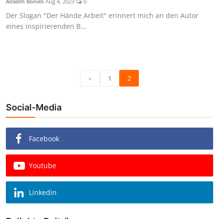
Anselm Bonies
Aug 4, 2023
0
Der Slogan "Der Hände Arbeit" erinnert mich an den Autor
eines inspirierenden B...
‹
1
2
Social-Media
Facebook
Youtube
Linkedin