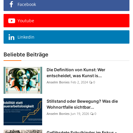
Facebook
Youtube
Linkedin
Beliebte Beiträge
Die Definition von Kunst: Wer
entscheidet, was Kunst is...
Anselm Bonies
Feb 2, 2024
0
Stillstand oder Bewegung? Was die
Wohnortfalle sichtbar...
Anselm Bonies
Jun 19, 2026
0
Gefährdete Schulkinder im Fokus -