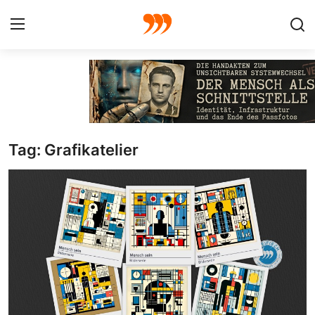
FOTO
FILM
Tag: Grafikatelier
Galerie
GRAFIK
Redaktion
Beiträge
Vorproduktion