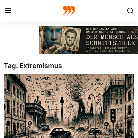
FOTO
FILM
Tag: Extremismus
Galerie
GRAFIK
Redaktion
Beiträge
Vorproduktion