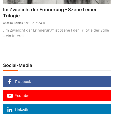
Im Zwielicht der Erinnerung - Szene I einer
Trilogie
Anselm Bonies
Apr 1, 2025
0
„Im Zwielicht der Erinnerung“ ist Szene I der Trilogie der Stille
– ein interdis...
Social-Media
Facebook
Youtube
Linkedin