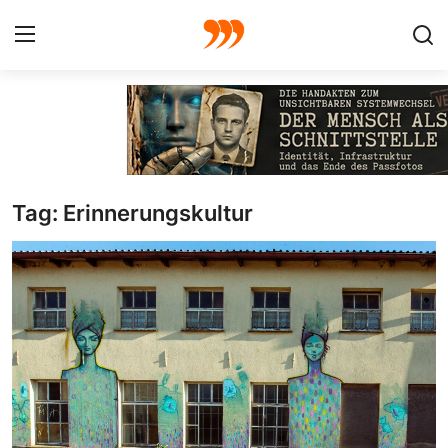
FOTO
FILM
Tag: Erinnerungskultur
Galerie
GRAFIK
Redaktion
Beiträge
Vorproduktion