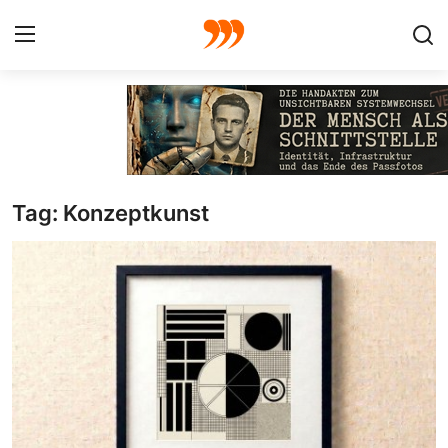
FOTO
FILM
Tag: Konzeptkunst
Galerie
GRAFIK
Redaktion
Beiträge
Vorproduktion