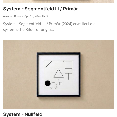
System - Segmentfeld III / Primär
Anselm Bonies
Apr 16, 2026
0
System - Segmentfeld III / Primär (2024) erweitert die
systemische Bildordnung u...
System - Nullfeld I