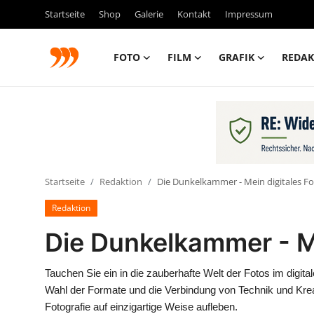
Startseite
Shop
Galerie
Kontakt
Impressum
FOTO
FILM
GRAFIK
REDAK
FOTO
FILM
Galerie
Startseite
Redaktion
Die Dunkelkammer - Mein digitales F
GRAFIK
Redaktion
Redaktion
Die Dunkelkammer - Me
Beiträge
Tauchen Sie ein in die zauberhafte Welt der Fotos im digi
Wahl der Formate und die Verbindung von Technik und Kreati
Vorproduktion
Fotografie auf einzigartige Weise aufleben.