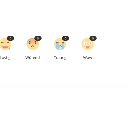
0
0
0
0
Lustig
Wütend
Traurig
Wow