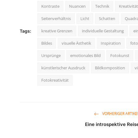
Kontraste
Nuancen
Technik
Kreativität
Seitenverhältnis
Licht
Schatten
Quadra
kreative Grenzen
individuelle Gestaltung
ei
Tags:
Bildes
visuelle Ästhetik
Inspiration
foto
Ursprünge
emotionales Bild
Fotokunst
künstlerischer Ausdruck
Bildkomposition
vi
Fotokreativität
VORHERIGER ARTIKE
Eine introspektive Reis