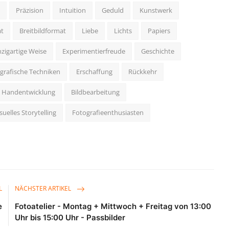
Präzision
Intuition
Geduld
Kunstwerk
t
Breitbildformat
Liebe
Lichts
Papiers
nzigartige Weise
Experimentierfreude
Geschichte
grafische Techniken
Erschaffung
Rückkehr
Handentwicklung
Bildbearbeitung
suelles Storytelling
Fotografieenthusiasten
L
NÄCHSTER ARTIKEL
e
Fotoatelier - Montag + Mittwoch + Freitag von 13:00
Uhr bis 15:00 Uhr - Passbilder