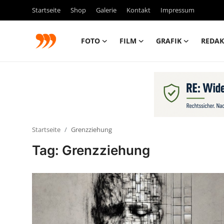
Startseite
Shop
Galerie
Kontakt
Impressum
FOTO
FILM
GRAFIK
REDAK
FOTO
FILM
Galerie
Startseite
Grenzziehung
GRAFIK
Tag: Grenzziehung
Redaktion
Beiträge
Vorproduktion