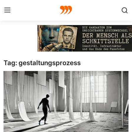
FOTO
FILM
Tag: gestaltungsprozess
Galerie
GRAFIK
Redaktion
Beiträge
Vorproduktion