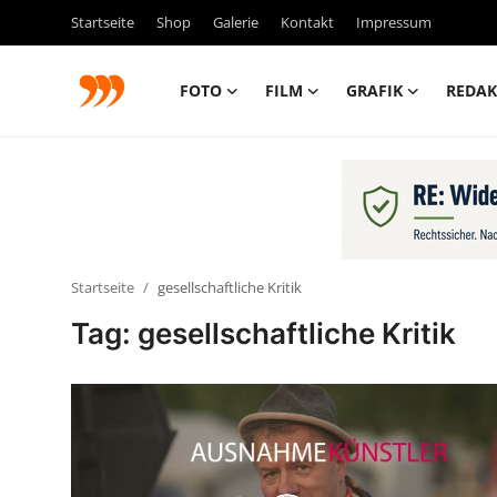
Startseite
Shop
Galerie
Kontakt
Impressum
FOTO
FILM
GRAFIK
REDAK
FOTO
FILM
Galerie
Startseite
gesellschaftliche Kritik
GRAFIK
Tag: gesellschaftliche Kritik
Redaktion
Beiträge
Vorproduktion