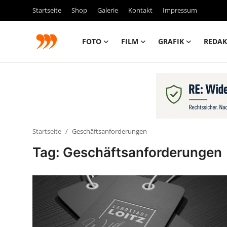
Startseite
Shop
Galerie
Kontakt
Impressum
FOTO
FILM
GRAFIK
REDAK
FOTO
FILM
Galerie
Startseite
Geschäftsanforderungen
GRAFIK
Tag: Geschäftsanforderungen
Redaktion
Beiträge
Vorproduktion