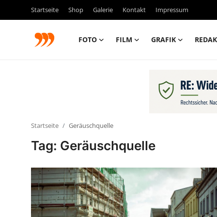
Startseite
Shop
Galerie
Kontakt
Impressum
FOTO
FILM
GRAFIK
REDAK
FOTO
FILM
Galerie
Startseite
Geräuschquelle
GRAFIK
Tag: Geräuschquelle
Redaktion
Beiträge
Vorproduktion