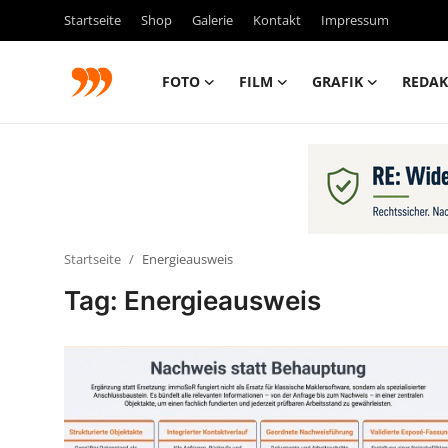
Startseite
Shop
Galerie
Kontakt
Impressum
FOTO
FILM
GRAFIK
REDAK
FOTO
FILM
Galerie
Startseite
Energieausweis
GRAFIK
Tag: Energieausweis
Redaktion
Beiträge
Vorproduktion