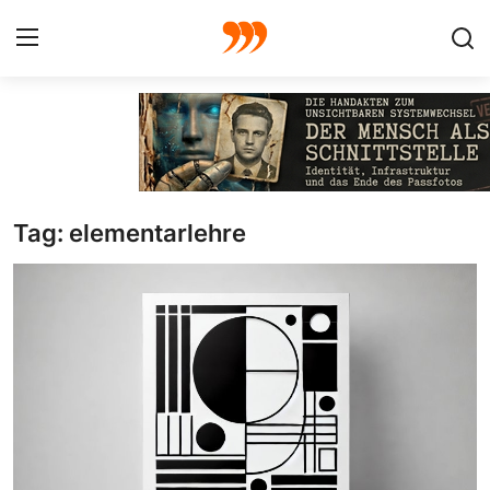
FOTO
FILM
Tag: elementarlehre
Galerie
GRAFIK
Redaktion
Beiträge
Vorproduktion