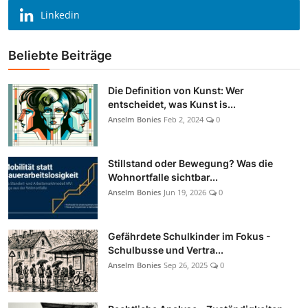
Linkedin
Beliebte Beiträge
Die Definition von Kunst: Wer
entscheidet, was Kunst is...
Anselm Bonies
Feb 2, 2024
0
Stillstand oder Bewegung? Was die
Wohnortfalle sichtbar...
Anselm Bonies
Jun 19, 2026
0
Gefährdete Schulkinder im Fokus -
Schulbusse und Vertra...
Anselm Bonies
Sep 26, 2025
0