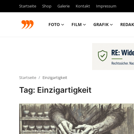
Startseite
Shop
Galerie
Kontakt
Impressum
FOTO
FILM
GRAFIK
REDAK
FOTO
FILM
Galerie
Startseite
Einzigartigkeit
GRAFIK
Tag: Einzigartigkeit
Redaktion
Beiträge
Vorproduktion