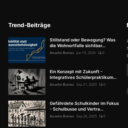
Trend-Beiträge
Stillstand oder Bewegung? Was
die Wohnortfalle sichtbar...
Anselm Bonies
Jun 19, 2026
0
Ein Konzept mit Zukunft -
Integratives Schülerpraktikum...
Anselm Bonies
Sep 21, 2025
0
Gefährdete Schulkinder im Fokus
- Schulbusse und Vertra...
Anselm Bonies
Sep 26, 2025
0