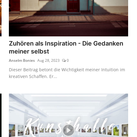
Zuhören als Inspiration - Die Gedanken
meiner selbst
Anselm Bonies
Aug 28, 2023
0
Dieser Beitrag betont die Wichtigkeit meiner Intuition im
kreativen Schaffen. Er...