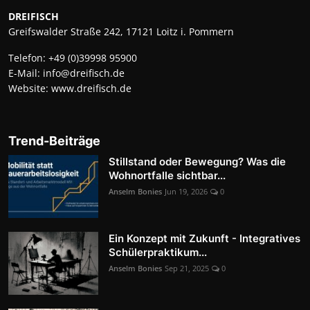
DREIFISCH
Greifswalder Straße 242, 17121 Loitz i. Pommern
Telefon:
+49 (0)39998 95900
E-Mail:
info@dreifisch.de
Website:
www.dreifisch.de
Trend-Beiträge
Stillstand oder Bewegung? Was die
Wohnortfalle sichtbar...
Anselm Bonies
Jun 19, 2026
0
Ein Konzept mit Zukunft - Integratives
Schülerpraktikum...
Anselm Bonies
Sep 21, 2025
0