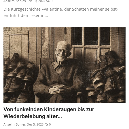
Anselm Bonies
Feb 10, 2024
0
Die Kurzgeschichte »Valentine, der Schatten meiner selbst«
entführt den Leser in...
Von funkelnden Kinderaugen bis zur
Wiederbelebung alter...
Anselm Bonies
Dez 5, 2023
0