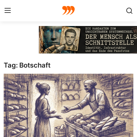
FOTO
FILM
Tag: Botschaft
Galerie
GRAFIK
Redaktion
Beiträge
Vorproduktion