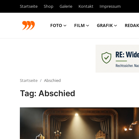
Startseite
Shop
Galerie
Kontakt
Impressum
FOTO
FILM
GRAFIK
REDAK
FOTO
FILM
Galerie
Startseite
Abschied
GRAFIK
Tag: Abschied
Redaktion
Beiträge
Vorproduktion