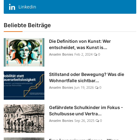
Linkedin
Beliebte Beiträge
Die Definition von Kunst: Wer
entscheidet, was Kunst is...
Anselm Bonies
Feb 2, 2024
0
Stillstand oder Bewegung? Was die
Wohnortfalle sichtbar...
Anselm Bonies
Jun 19, 2026
0
Gefährdete Schulkinder im Fokus -
Schulbusse und Vertra...
Anselm Bonies
Sep 26, 2025
0