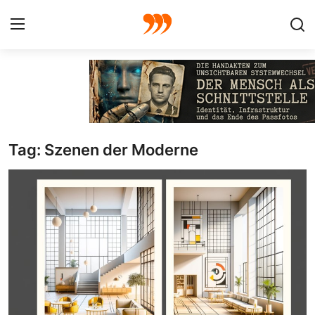
FOTO
FILM
Tag: Szenen der Moderne
Galerie
GRAFIK
Redaktion
Beiträge
Vorproduktion