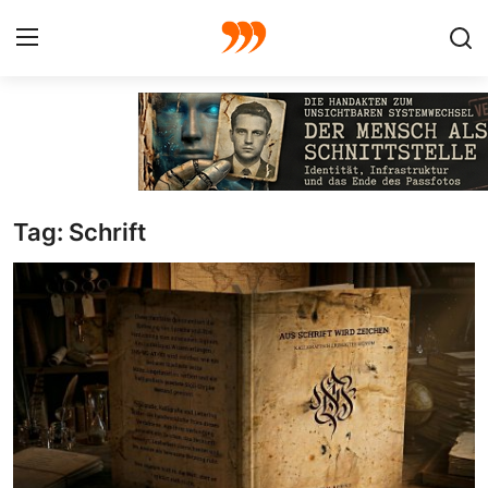
FOTO
FILM
Tag: Schrift
Galerie
GRAFIK
Redaktion
Beiträge
Vorproduktion