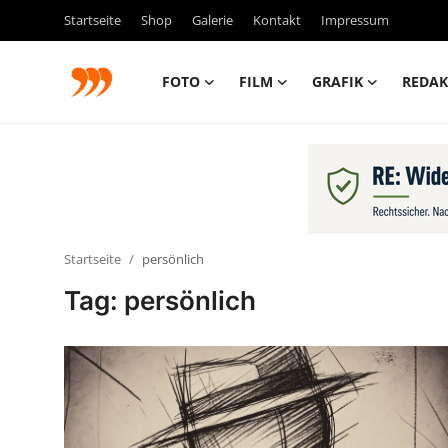
Startseite
Shop
Galerie
Kontakt
Impressum
FOTO
FILM
GRAFIK
REDAK
FOTO
FILM
Galerie
Startseite
persönlich
GRAFIK
Tag: persönlich
Redaktion
Beiträge
Vorproduktion