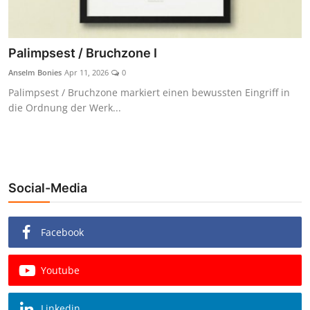
Palimpsest / Bruchzone I
Anselm Bonies
Apr 11, 2026
0
Palimpsest / Bruchzone markiert einen bewussten Eingriff in
die Ordnung der Werk...
Social-Media
Facebook
Youtube
Linkedin