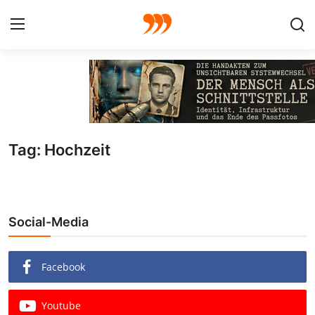
FOTO
FILM
Tag: Hochzeit
Galerie
GRAFIK
Social-Media
Redaktion
Beiträge
Facebook
Vorproduktion
Youtube