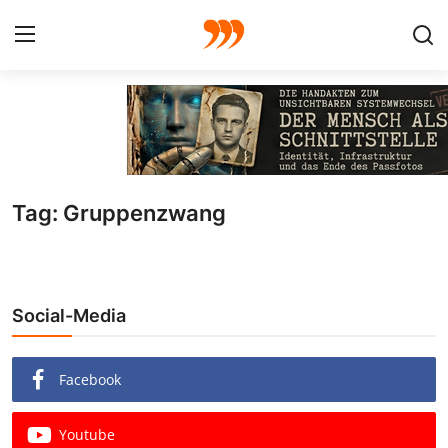
FOTO
FILM
Tag: Gruppenzwang
Galerie
GRAFIK
Social-Media
Redaktion
Beiträge
Facebook
Vorproduktion
Youtube