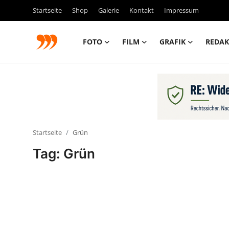
Startseite
Shop
Galerie
Kontakt
Impressum
FOTO
FILM
GRAFIK
REDAK
FOTO
FILM
Galerie
Startseite
Grün
GRAFIK
Tag: Grün
Redaktion
Beiträge
Vorproduktion