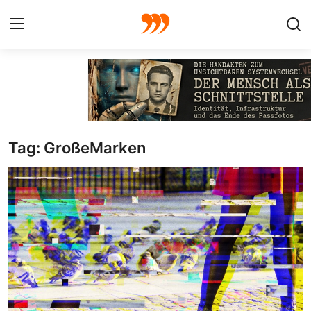
FOTO
FILM
Tag: GroßeMarken
Galerie
GRAFIK
Redaktion
Beiträge
Vorproduktion