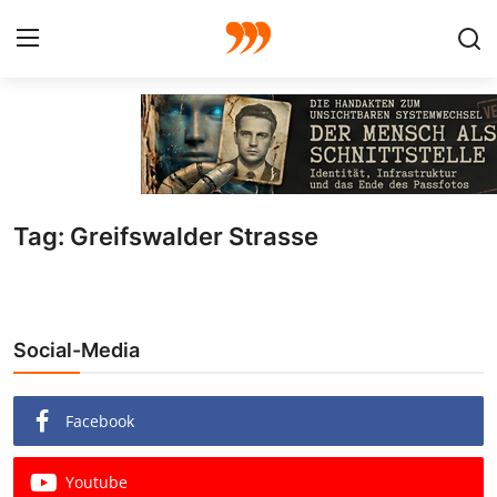
FOTO
FILM
Tag: Greifswalder Strasse
Galerie
GRAFIK
Social-Media
Redaktion
Beiträge
Facebook
Vorproduktion
Youtube