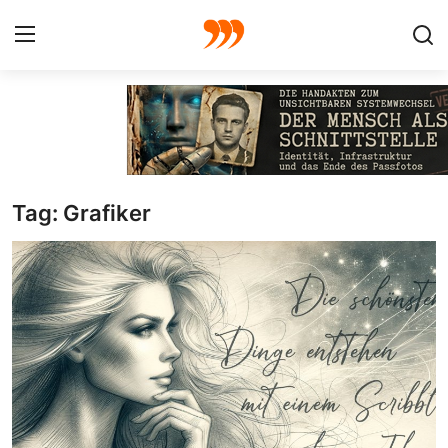
FOTO
FILM
Tag: Grafiker
Galerie
GRAFIK
Redaktion
Beiträge
Vorproduktion