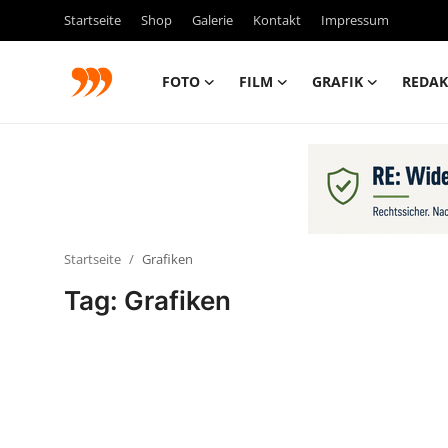
Startseite
Shop
Galerie
Kontakt
Impressum
FOTO
FILM
GRAFIK
REDAK
FOTO
FILM
Galerie
Startseite
Grafiken
GRAFIK
Tag: Grafiken
Redaktion
Beiträge
Vorproduktion