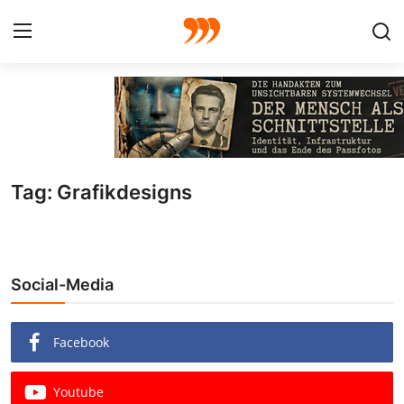
FOTO
FILM
Tag: Grafikdesigns
Galerie
GRAFIK
Social-Media
Redaktion
Beiträge
Facebook
Vorproduktion
Youtube