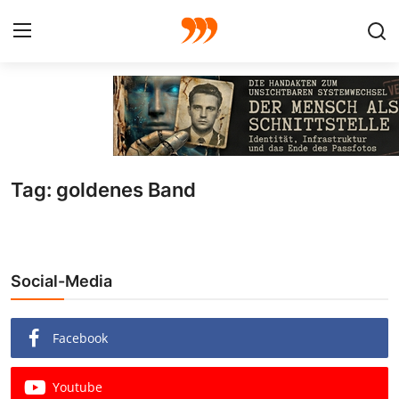
FOTO
FILM
Tag: goldenes Band
Galerie
GRAFIK
Social-Media
Redaktion
Beiträge
Facebook
Vorproduktion
Youtube