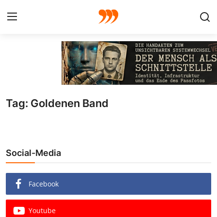
FOTO
FILM
Tag: Goldenen Band
Galerie
GRAFIK
Social-Media
Redaktion
Beiträge
Facebook
Vorproduktion
Youtube