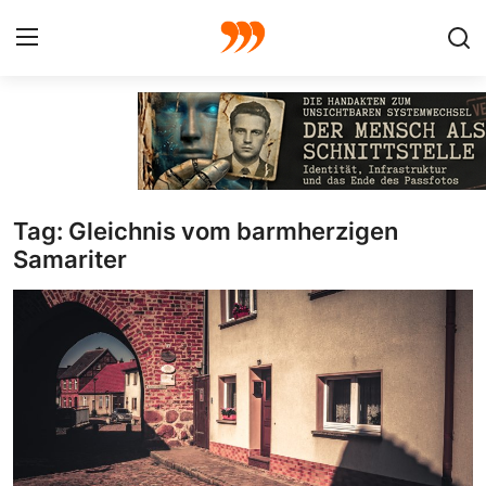
FOTO
FILM
Tag: Gleichnis vom barmherzigen
Galerie
Samariter
GRAFIK
Redaktion
Beiträge
Vorproduktion