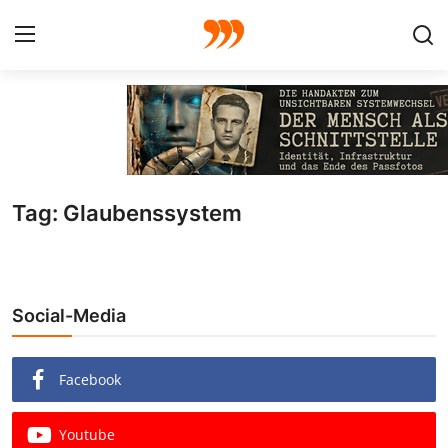
FOTO
FILM
Tag: Glaubenssystem
Galerie
GRAFIK
Social-Media
Redaktion
Beiträge
Facebook
Vorproduktion
Youtube