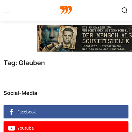
FOTO
FILM
Tag: Glauben
Galerie
GRAFIK
Social-Media
Redaktion
Beiträge
Facebook
Vorproduktion
Youtube