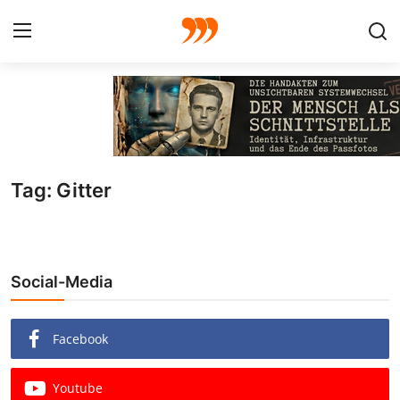
FOTO
FILM
Tag: Gitter
Galerie
GRAFIK
Social-Media
Redaktion
Beiträge
Facebook
Vorproduktion
Youtube