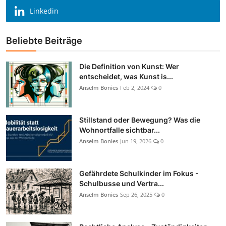
Linkedin
Beliebte Beiträge
Die Definition von Kunst: Wer
entscheidet, was Kunst is...
Anselm Bonies
Feb 2, 2024
0
Stillstand oder Bewegung? Was die
Wohnortfalle sichtbar...
Anselm Bonies
Jun 19, 2026
0
Gefährdete Schulkinder im Fokus -
Schulbusse und Vertra...
Anselm Bonies
Sep 26, 2025
0