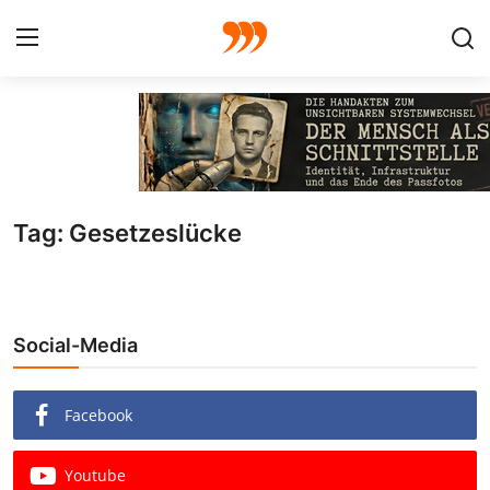
FOTO
FILM
Tag: Gesetzeslücke
Galerie
GRAFIK
Social-Media
Redaktion
Beiträge
Facebook
Vorproduktion
Youtube