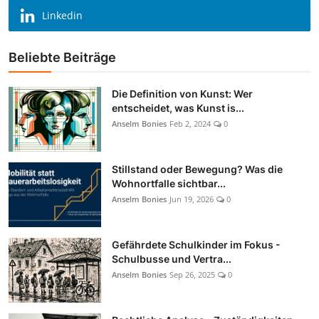
Linkedin
Beliebte Beiträge
Die Definition von Kunst: Wer
entscheidet, was Kunst is...
Anselm Bonies
Feb 2, 2024
0
Stillstand oder Bewegung? Was die
Wohnortfalle sichtbar...
Anselm Bonies
Jun 19, 2026
0
Gefährdete Schulkinder im Fokus -
Schulbusse und Vertra...
Anselm Bonies
Sep 26, 2025
0