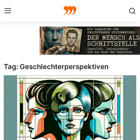
FOTO
FILM
Tag: Geschlechterperspektiven
Galerie
GRAFIK
Redaktion
Beiträge
Vorproduktion