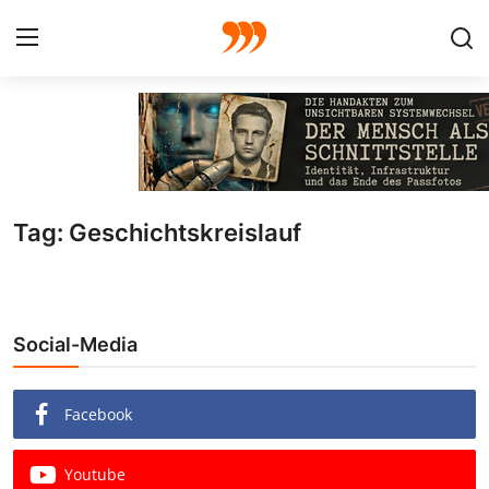
FOTO
FILM
Tag: Geschichtskreislauf
Galerie
GRAFIK
Social-Media
Redaktion
Beiträge
Facebook
Vorproduktion
Youtube