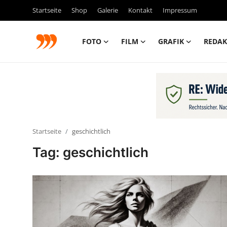
Startseite
Shop
Galerie
Kontakt
Impressum
FOTO
FILM
GRAFIK
REDAK
FOTO
FILM
Galerie
Startseite
geschichtlich
GRAFIK
Tag: geschichtlich
Redaktion
Beiträge
Vorproduktion