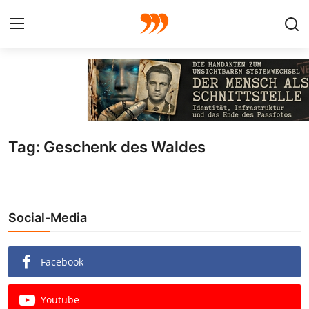
FOTO
FILM
Tag: Geschenk des Waldes
Galerie
GRAFIK
Social-Media
Redaktion
Beiträge
Facebook
Vorproduktion
Youtube